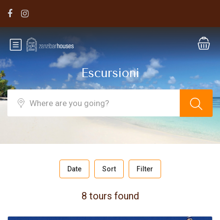
Escursioni
Date
Sort
Filter
8 tours found