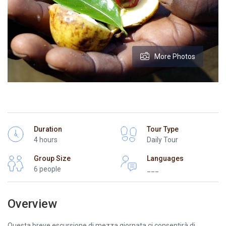
More Photos
Duration
Tour Type
4 hours
Daily Tour
Group Size
Languages
6 people
___
Overview
Questa breve escursione di mezza giornata ci consentirà di